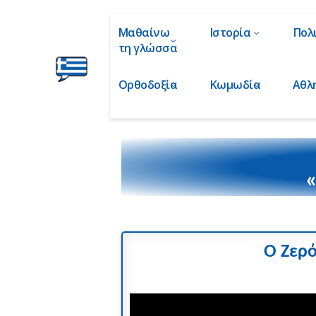
Μαθαίνω
Ιστορία
Πολ
τη γλώσσα
Ορθοδοξία
Κωμωδία
Αθλ
Ελληνικά
στα
Δάχτυλα!
«
Ο Ζερό