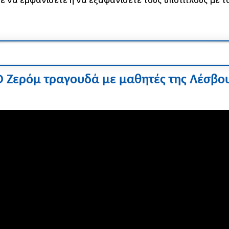
Ο Ζερόμ τραγουδά με μαθητές της Λέσβο