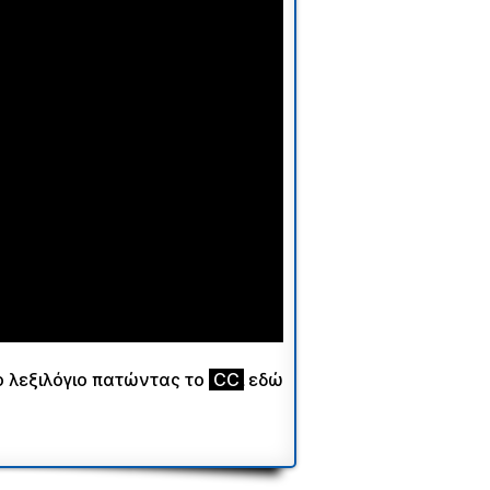
ο λεξιλόγιο πατώντας το
ι
CC
ι
εδώ