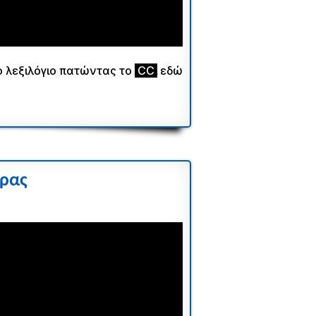
ο λεξιλόγιο πατώντας το
ι
CC
ι
εδώ
ύρας