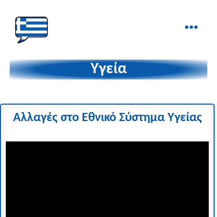
Ελληνικά
στα
Υγεία
Δάχτυλα!
Αλλαγές στο Ε
θνικό Σύστημα Υγείας