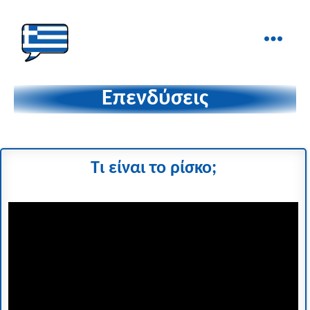
Ελληνικά
στα
Επενδύσεις
Δάχτυλα!
Τι είναι το ρίσκο;