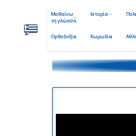
Μαθαίνω
Ιστορία
Πολ
τη γλώσσα
Ορθοδοξία
Κωμωδία
Αθλ
Ελληνικά
στα
Δάχτυλα!