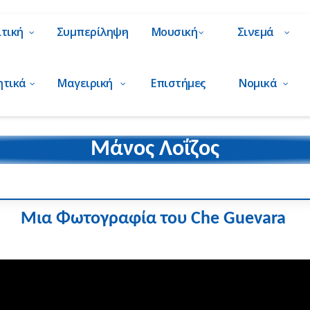
ιτική
Συμπερίληψη
Μουσική
Σινεμά
ητικά
Μαγειρική
Επιστήμες
Νομικά
Μάνος Λοΐζος
Μια Φωτογραφία του Che Guevara