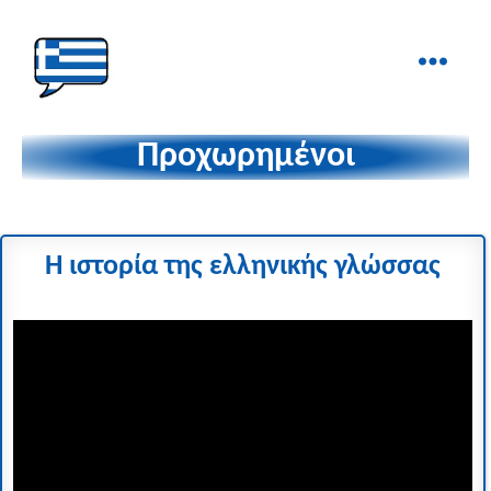
Ελληνικά
στα
Προχωρημένοι
Δάχτυλα!
Η ιστορία της ελληνικής γλώσσας