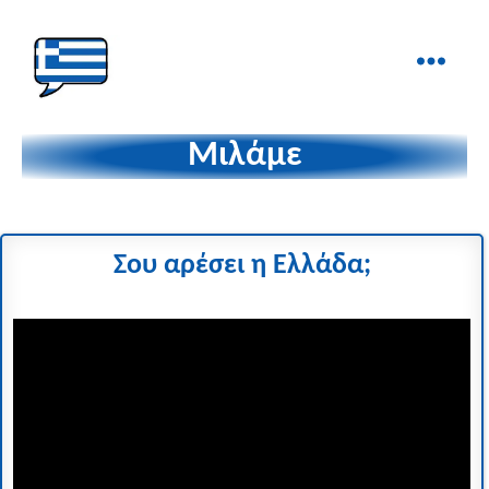
Ελληνικά
στα
Μιλάμε
Δάχτυλα!
Σου αρέσει η Ελλάδα
;