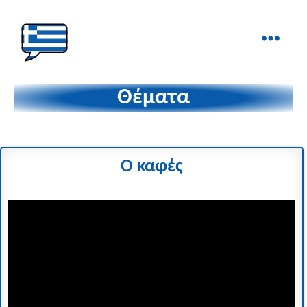
Ελληνικά
στα
Θέματα
Δάχτυλα!
Ο καφές