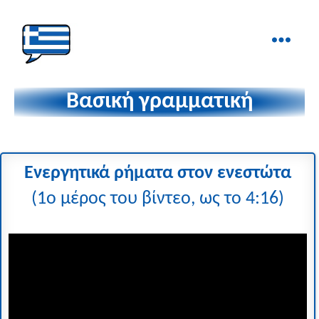
Ελληνικά
στα
Βασική γραμματική
Δάχτυλα!
Ενεργητικά ρήματα στον ενεστώτα
(1ο μέρος του βίντεο, ως το 4:16)