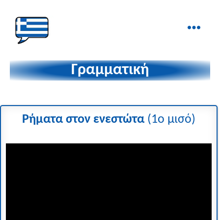
Ελληνικά
στα
Γραμματική
Δάχτυλα!
Ρήματα στον ενεστώτα
(1ο μισό)