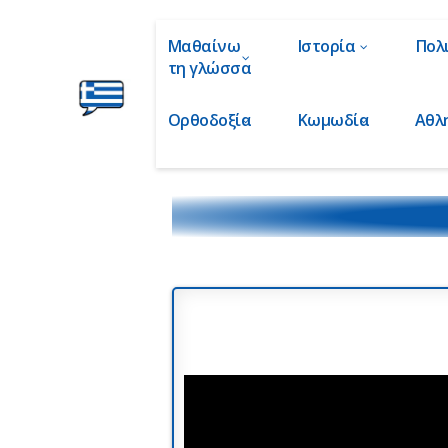
Μαθαίνω
Ιστορία
Πολ
τη γλώσσα
Ορθοδοξία
Κωμωδία
Αθλ
Ελληνικά
στα
Δάχτυλα!