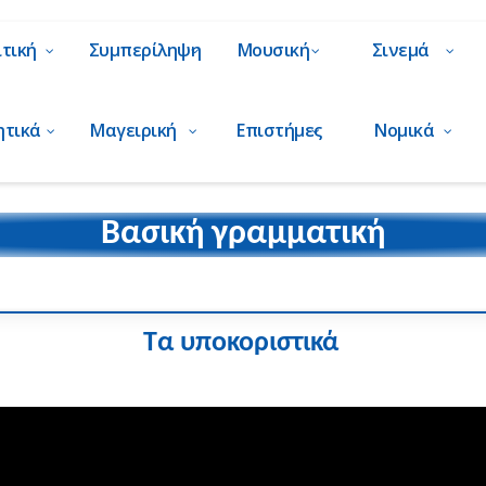
ιτική
Συμπερίληψη
Μουσική
Σινεμά
ητικά
Μαγειρική
Επιστήμες
Νομικά
Βασική γραμματική
Τα υποκοριστικά