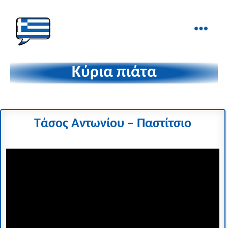
Ελληνικά
στα
Κύρια πιάτα
Δάχτυλα!
Τάσος Αντωνίου
– Παστίτσιο