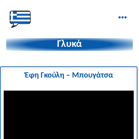
Ελληνικά
στα
Γλυκά
Δάχτυλα!
Έφη Γκούλη
– Μπουγάτσα