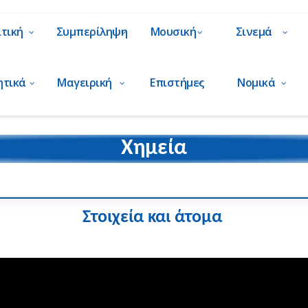
ιτική
Συμπερίληψη
Μουσική
Σινεμά
ητικά
Μαγειρική
Επιστήμες
Νομικά
Χημεία
Στοιχεία και άτομα