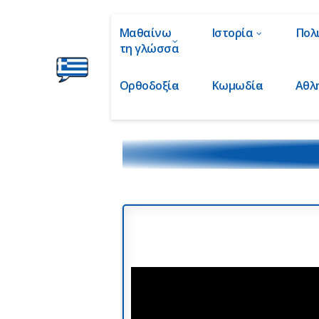
Μαθαίνω
Ιστορία
Πολ
τη γλώσσα
Ορθοδοξία
Κωμωδία
Αθλ
Ελληνικά
στα
Δάχτυλα!