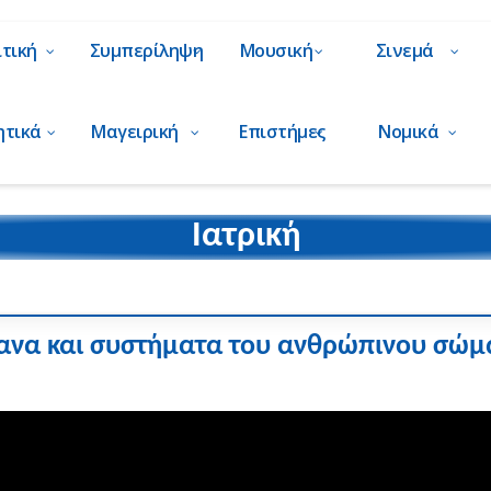
ιτική
Συμπερίληψη
Μουσική
Σινεμά
ητικά
Μαγειρική
Επιστήμες
Νομικά
Ιατρική
ανα και συστήματα του ανθρώπινου σώμ