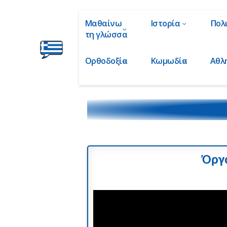
Μαθαίνω
Ιστορία
Πολ
τη γλώσσα
Ορθοδοξία
Κωμωδία
Αθλ
Ελληνικά
στα
Δάχτυλα!
Όργ