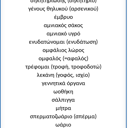
δηλητηριώδης (δηλητήριο)
γένους θηλυκού (αρσενικού)
έμβρυο
αμνιακός σάκος
αμνιακό υγρό
ενυδατώνομαι (ενυδάτωση)
ομφάλιος λώρος
ομφαλός (=αφαλός)
τρέφομαι (τροφή, τροφοδοτώ)
λεκάνη (γοφός, ισχίο)
γεννητικά όργανα
ωοθήκη
σάλπιγγα
μήτρα
σπερματοζωάριο (σπέρμα)
ωάριο