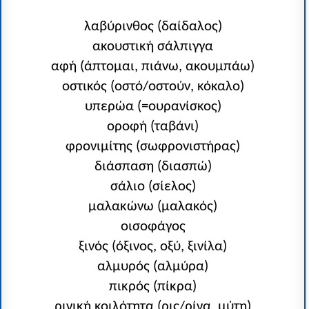
λαβύρινθος (δαίδαλος)
ακουστική σάλπιγγα
αφή (άπτομαι, πιάνω, ακουμπάω)
οστικός (οστό/οστούν, κόκαλο)
υπερώα (=ουρανίσκος)
οροφή (ταβάνι)
φρονιμίτης (σωφρονιστήρας)
διάσπαση (διασπώ)
σάλιο (σίελος)
μαλακώνω (μαλακός)
οισοφάγος
ξινός (όξινος, οξύ, ξινίλα)
αλμυρός (αλμύρα)
πικρός (πίκρα)
ρινική κοιλότητα (ρις/ρίνα, μύτη)