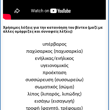
Χρήσιμες λέξεις για την κατανόηση του βίντεο (μαζί με
άλλες ομόρριζες και συναφείς λέξεις)
υπέρβαρος
παχύσαρκος (παχυσαρκία)
ενήλικας/ενήλικος
υγειονομικός
προέκταση
συσσώρευση (συσσωρεύω)
σωματικός (σώμα)
λίπος (λιπαρός, λιπώδης)
εισάγω (εισαγωγή)
τροφή (φαγητό, τρέφομαι)