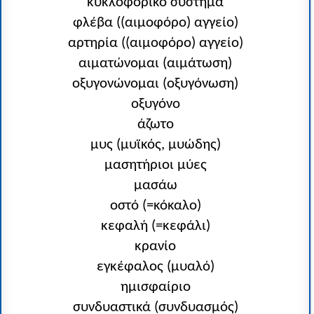
κυκλοφορικό σύστημα
φλέβα ((αιμοφόρο) αγγείο)
αρτηρία ((αιμοφόρο) αγγείο)
αιματώνομαι (αιμάτωση)
οξυγονώνομαι (οξυγόνωση)
οξυγόνο
άζωτο
μυς (μυϊκός, μυώδης)
μασητήριοι μύες
μασάω
οστό (=κόκαλο)
κεφαλή (=κεφάλι)
κρανίο
εγκέφαλος (μυαλό)
ημισφαίριο
συνδυαστικά (συνδυασμός)