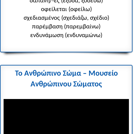
δαπάνη/-ες (έξοδα, ξοδεύω)
οφείλεται (οφείλω)
σχεδιασμένος (σχεδιάζω, σχέδιο)
παρέμβαση (παρεμβαίνω)
ενδυνάμωση (ενδυναμώνω)
Το Ανθρώπινο Σώμα – Μουσείο
Ανθρώπινου Σώματος