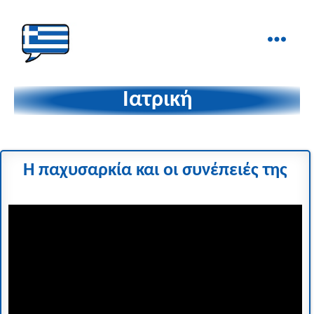
Ελληνικά
στα
Ιατρική
Δάχτυλα!
Η παχυσαρκία και οι συνέπειές της