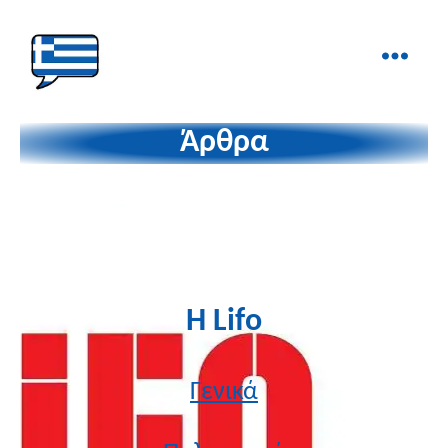
Ελληνικά
στα
Άρθρα
Δάχτυλα!
Η Lifo
Γενικά