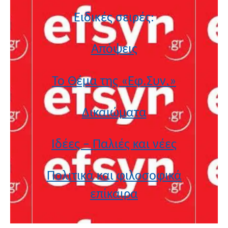
Ειδικές σειρές:
Απόψεις
Το Θέμα της «Εφ.Συν.»
Δικαιώματα
Ιδέες – Παλιές και νέες
Πολιτικά και φιλοσοφικά
επίκαιρα