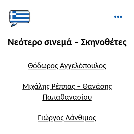
Ελληνικά
στα
Νεότερο σινεμά – Σκηνοθέτες
Δάχτυλα!
Θόδωρος Αγγελόπουλος
Μιχάλης Ρέππας – Θανάσης
Παπαθανασίου
Γιώργος Λάνθιμος