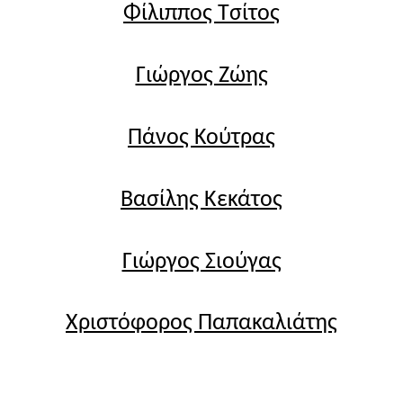
Φίλιππος Τσίτος
Γιώργος Ζώης
Πάνος Κούτρας
Βασίλης Κεκάτος
Γιώργος Σιούγας
Χριστόφορος Παπακαλιάτης