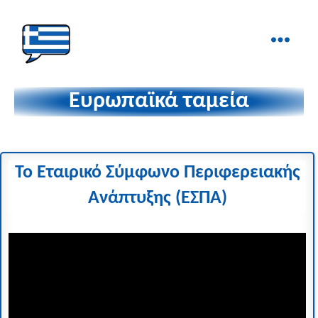
Ελληνικά
στα
Ευρωπαϊκά ταμεία
Δάχτυλα!
Το Εταιρικό Σύμφωνο Περιφερειακής
Ανάπτυξης (ΕΣΠΑ)