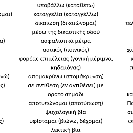
υποβάλλω (καταθέτω)
ομαι)
καταγγελία (καταγγέλλω)
)
δικαίωση (δικαιώνομαι)
τε
μέσω της δικαστικής οδού
α)
ασφαλιστικά μέτρα
αστικός (ποινικός)
χά
φορέας επιμέλειας (γονική μέριμνα,
κηδεμόνας)
π
ονώ)
απομακρύνω (απομάκρυνση)
ς)
σε αντίθεση (εν αντιθέσει) με
ορατό σημάδι
κα
αποτυπώνομαι (αποτύπωση)
Πο
ψυχολογική βία
σ
ς)
υφίσταμαι (βιώνω, δέχομαι)
φ
λεκτική βία