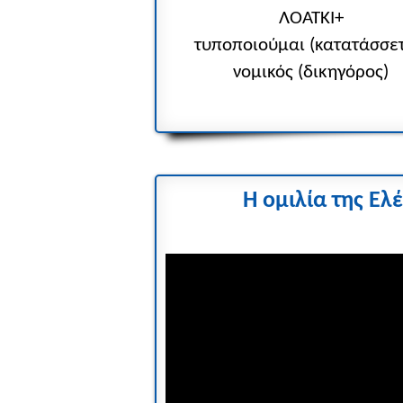
ΛΟΑΤΚΙ+
τυποποιούμαι (κατατάσσετ
νομικός (δικηγόρος)
Η ομιλία της Ε