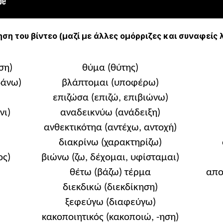
ση του βίντεο (μαζί με άλλες ομόρριζες και συναφείς 
ση)
θύμα (θύτης)
βάνω)
βλάπτομαι (υποφέρω)
επιζώσα (επιζώ, επιβιώνω)
νι)
αναδεικνύω (ανάδειξη)
ανθεκτικότηα (αντέχω, αντοχή)
διακρίνω (χαρακτηρίζω)
ος)
βιώνω (ζω, δέχομαι, υφίσταμαι)
θέτω (βάζω) τέρμα
απο
διεκδικώ (διεκδίκηση)
ξεφεύγω (διαφεύγω)
κακοποιητικός (κακοποιώ, -ηση)