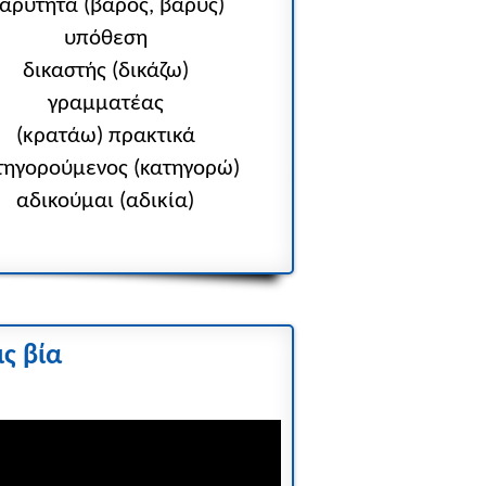
αρύτητα (βάρος, βαρύς)
υπόθεση
δικαστής (δικάζω)
γραμματέας
(κρατάω) πρακτικά
τηγορούμενος (κατηγορώ)
αδικούμαι (αδικία)
ις βία