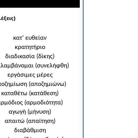
λέξεις)
κατ’ ευθείαν
κρατητήριο
διαδικασία (δίκης)
λλαμβάνομαι (συνελήφθη)
εργάσιμες μέρες
ποζημίωση (αποζημιώνω)
καταθέτω (κατάθεση)
αρμόδιος (αρμοδιότητα)
αγωγή (μήνυση)
απαιτώ (απαίτηση)
διαβάθμιση