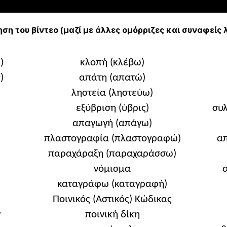
ση του βίντεο (μαζί με άλλες ομόρριζες και συναφείς 
)
κλοπή (κλέβω)
)
απάτη (απατώ)
ληστεία (ληστεύω)
εξύβριση (ύβρις)
συ
απαγωγή (απάγω)
πλαστογραφία (πλαστογραφώ)
α
παραχάραξη (παραχαράσσω)
νόμισμα
καταγράφω (καταγραφή)
Ποινικός (Αστικός) Κώδικας
ν
ποινική δίκη