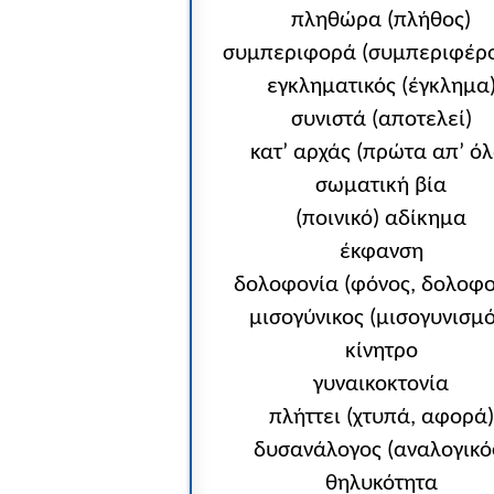
πληθώρα (πλήθος)
συμπεριφορά (συμπεριφέρ
εγκληματικός (έγκλημα
συνιστά (αποτελεί)
κατ’ αρχάς (πρώτα απ’ όλ
σωματική βία
(ποινικό) αδίκημα
έκφανση
δολοφονία (φόνος, δολοφ
μισογύνικος (μισογυνισμό
κίνητρο
γυναικοκτονία
πλήττει (χτυπά, αφορά)
δυσανάλογος (αναλογικό
θηλυκότητα