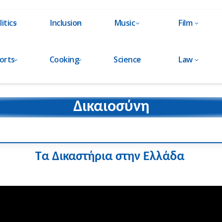
litics
Inclusion
Music
Film
orts
Cooking
Science
Law
Δικαιοσύνη
Τα Δικαστήρια στην Ελλάδα