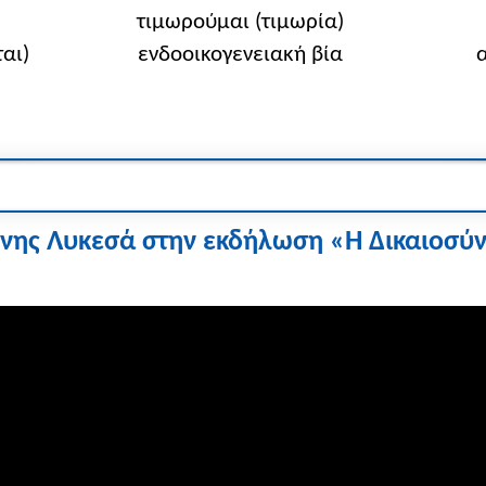
τιμωρούμαι (τιμωρία)
αι)
ενδοοικογενειακή βία
λένης Λυκεσά στην εκδήλωση «Η Δικαιοσύ