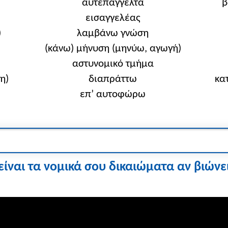
αυτεπάγγελτα
β
εισαγγελέας
)
λαμβάνω γνώση
(κάνω) μήνυση (μηνύω, αγωγή)
αστυνομικό τμήμα
η)
διαπράττω
κα
επ’ αυτοφώρω
είναι τα νομικά σου δικαιώματα αν βιώνε