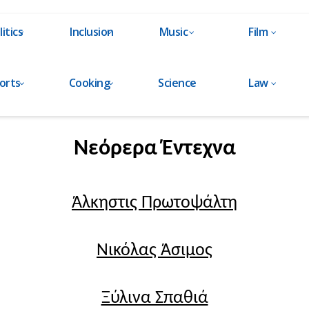
litics
Inclusion
Music
Film
orts
Cooking
Science
Law
Νεόρερα Έντεχνα
Άλκηστις Πρωτοψάλτη
Νικόλας Άσιμος
Ξύλινα Σπαθιά