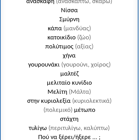
ανασκαφή
(ανασκάπτω, σκάβω)
Νίσσα
Σμύρνη
κάπα
(μανδύας)
κατοικίδιο
(ζώο)
πολύτιμος
(αξίας)
χήνα
γουρουνάκι
(γουρούνι, χοίρος)
μαλτέζ
μελιταίο κυνίδιο
Μελίτη
(Μάλτα)
στην κυριολεξία
(κυριολεκτικά)
(πολεμικό)
μέτωπο
στάχτη
τυλίγω
(περιτυλίγω, καλύπτω)
Πού να ξέρει/ήξερε … ;