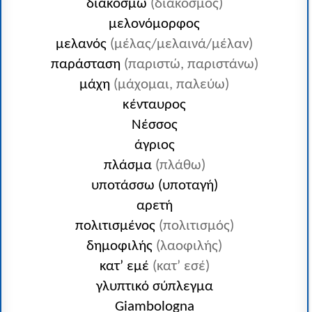
διακοσμώ
(διάκοσμος)
μελονόμορφος
μελανός
(μέλας/μελαινά/μέλαν)
παράσταση
(παριστώ, παριστάνω)
μάχη
(μάχομαι, παλεύω)
κένταυρος
Νέσσος
άγριος
πλάσμα
(πλάθω)
υποτάσσω (υποταγή)
αρετή
πολιτισμένος
(πολιτισμός)
δημοφιλής
(λαοφιλής)
κατ’ εμέ
(κατ’ εσέ)
γλυπτικό σύπλεγμα
Giambologna