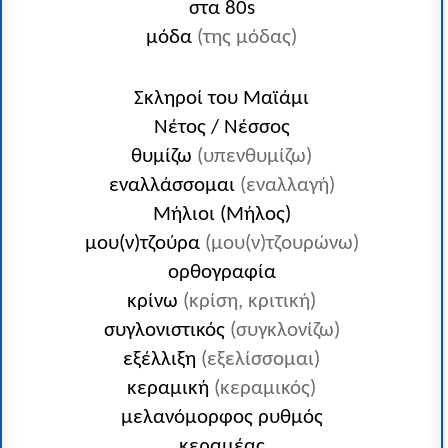
στα 80s
μόδα
(της μόδας)
Σκληροί του Μαϊάμι
Νέτος / Νέσσος
θυμίζω
(υπενθυμίζω)
εναλλάσσομαι
(εναλλαγή)
Μήλιοι (Μήλος)
μου(ν)τζούρα
(μου(ν)τζουρώνω)
ορθογραφία
κρίνω
(κρίση, κριτική)
συγλονιστικός
(συγκλονίζω)
εξέλλιξη
(εξελίσσομαι)
κεραμική
(κεραμικός)
μελανόμορφος ρυθμός
κεραμέας