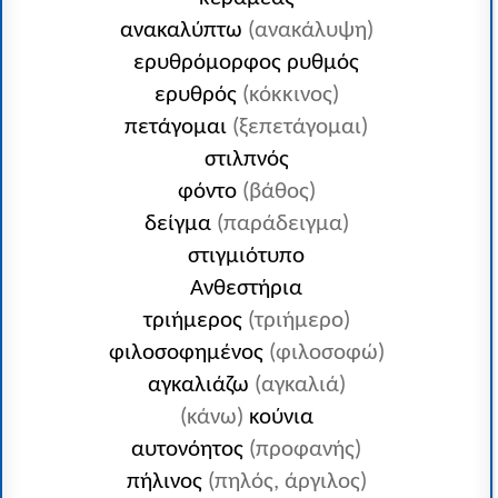
ανακαλύπτω
(ανακάλυψη)
ερυθρόμορφος ρυθμός
ερυθρός
(κόκκινος)
πετάγομαι
(ξεπετάγομαι)
στιλπνός
φόντο
(βάθος)
δείγμα
(παράδειγμα)
στιγμιότυπο
Ανθεστήρια
τριήμερος
(τριήμερο)
φιλοσοφημένος
(φιλοσοφώ)
αγκαλιάζω
(αγκαλιά)
(κάνω)
κούνια
αυτονόητος
(προφανής)
πήλινος
(πηλός, άργιλος)