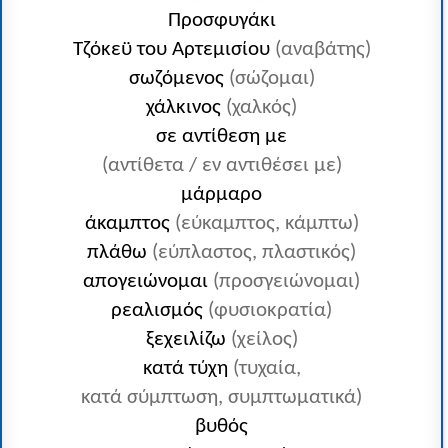
Προσφυγάκι
Τζόκεϋ του Αρτεμισίου
(αναβάτης)
σωζόμενος
(σώζομαι)
χάλκινος
(χαλκός)
σε αντίθεση με
(αντίθετα / εν αντιθέσει με)
μάρμαρο
άκαμπτος
(εύκαμπτος, κάμπτω)
πλάθω
(εύπλαστος, πλαστικός)
απογειώνομαι
(προσγειώνομαι)
ρεαλισμός
(φυσιοκρατία)
ξεχειλίζω
(χείλος)
κατά τύχη
(τυχαία,
κατά σύμπτωση, συμπτωματικά)
βυθός