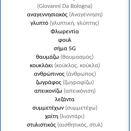
(Giovanni Da Bologna)
αναγεννησιακός
(Αναγέννηση)
γλυπτό
(γλυπτική, γλύπτης)
Φλωρεντία
φουλ
σήμα 5G
θαυμάζω
(θαυμασμός)
κουκλάκι
(κούκλος, κούκλα)
ανθρώπινος
(άνθρωπος)
ζωγράφος
(ζωγραφίζω)
απεικονίζω
(απεικόνιση)
λεζάντα
συμμετέχων
(συμμετέχω)
χαίτη
(λιοντάρι)
στυλιστικός
(αισθητικός, στυλ)