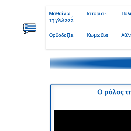
Μαθαίνω
Ιστορία
Πολ
τη γλώσσα
Ορθοδοξία
Κωμωδία
Αθλ
Ελληνικά
στα
Δάχτυλα!
Ο ρόλος τ