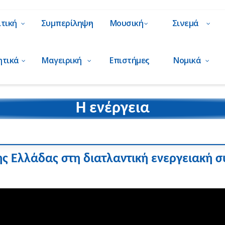
ιτική
Συμπερίληψη
Μουσική
Σινεμά
ητικά
Μαγειρική
Επιστήμες
Νομικά
Η ενέργεια
ης Ελλάδας στη διατλαντική ενεργειακή 