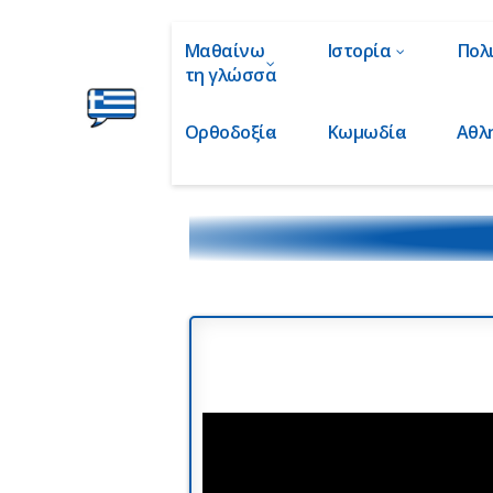
Μαθαίνω
Ιστορία
Πολ
τη γλώσσα
Ορθοδοξία
Κωμωδία
Αθλ
Ελληνικά
στα
Δάχτυλα!