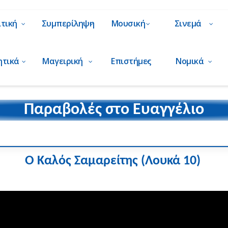
ιτική
Συμπερίληψη
Μουσική
Σινεμά
ητικά
Μαγειρική
Επιστήμες
Νομικά
Παραβολές
στο Ευαγγέλιο
Ο Καλός Σαμαρείτης
(Λουκά 10)