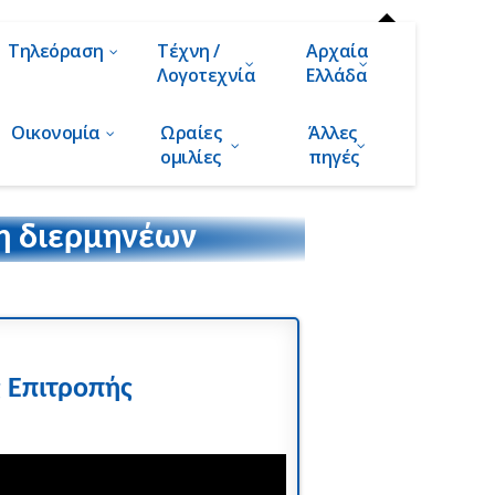
Τηλεόραση
Τέχνη /
Αρχαία
Λογοτεχνία
Ελλάδα
Οικονομία
Ωραίες
Άλλες
ομιλίες
πηγές
η διερμηνέων
ς Επιτροπής