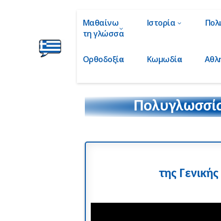
Μαθαίνω
Ιστορία
Πολ
τη γλώσσα
Ορθοδοξία
Κωμωδία
Αθλ
Ελληνικά
στα
Δάχτυλα!
Πολυγλωσσία
της Γενική