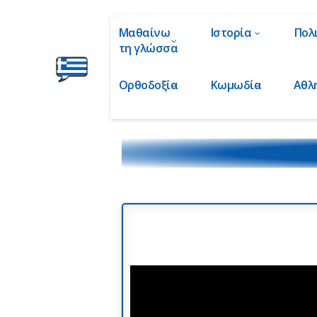
Μαθαίνω
Ιστορία
Πολ
τη γλώσσα
Ορθοδοξία
Κωμωδία
Αθλ
Ελληνικά
στα
Δάχτυλα!