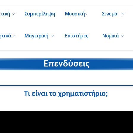
ιτική
Συμπερίληψη
Μουσική
Σινεμά
ητικά
Μαγειρική
Επιστήμες
Νομικά
Επενδύσεις
Τι είναι το χρηματιστήριο;