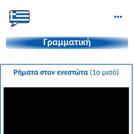
Ελληνικά
στα
Γραμματική
Δάχτυλα!
Ρήματα στον ενεστώτα
(1ο μισό)