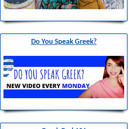
Do You Speak Greek?